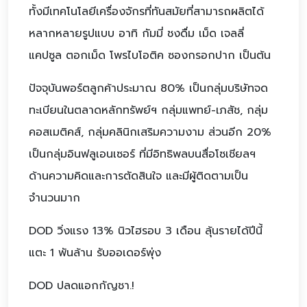
ทั้งมีเทคโนโลยีเครื่องจักรที่ทันสมัยที่สามารถผลิตได้
หลากหลายรูปแบบ อาทิ กัมมี่ ชงดื่ม เม็ด เจลลี่
แคปซูล ตอกเม็ด โพรไบโอติค ซองกรอกปาก เป็นต้น
ปัจจุบันพอร์ตลูกค้าประมาณ 80% เป็นกลุ่มบริษัทจด
ทะเบียนในตลาดหลักทรัพย์ฯ กลุ่มแพทย์-เภสัช, กลุ่ม
คอสเมติคส์, กลุ่มคลินิกเสริมความงาม ส่วนอีก 20%
เป็นกลุ่มอินฟลูเอนเซอร์ ที่มีอิทธิพลบนสื่อโซเชียลฯ
ด้านความคิดและการตัดสินใจ และมีผู้ติดตามเป็น
จำนวนมาก
DOD วิ่งแรง 13% นิวไฮรอบ 3 เดือน ลุ้นรายได้ปีนี้
แตะ 1 พันล้าน รับออเดอร์พุ่ง
DOD ปลดแอกกัญชา.!