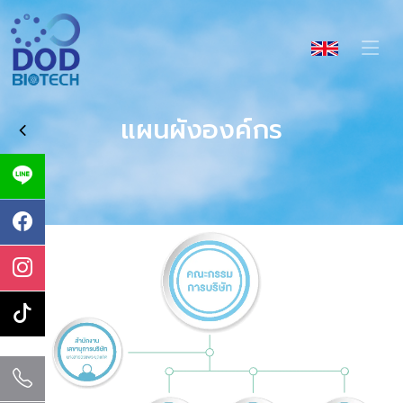
แผนผังองค์กร