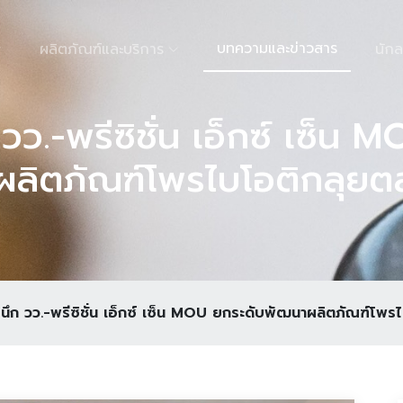
บทความและข่าวสาร
ผลิตภัณฑ์และบริการ
นักล
ว.-พรีซิชั่น เอ็กซ์ เซ็น 
ลิตภัณฑ์โพรไบโอติกลุย
ึก วว.-พรีซิชั่น เอ็กซ์ เซ็น MOU ยกระดับพัฒนาผลิตภัณฑ์โพ