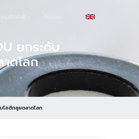
งทุนสัมพันธ์
ติดต่อเรา
MOU ยกระดับ
ตลาดโลก
รไบโอติกลุยตลาดโลก